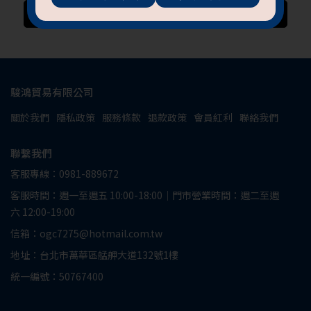
加入購物車
加入購物車
駿鴻貿易有限公司
關於我們
隱私政策
服務條款
退款政策
會員紅利
聯絡我們
抱歉!必須年滿18歲
聯繫我們
才能閱覽OGC網站
客服專線：0981-889672
回上一頁
客服時間：週一至週五 10:00-18:00｜門市營業時間：週二至週
六 12:00-19:00
信箱：ogc7275@hotmail.com.tw
地址：台北市萬華區艋舺大道132號1樓
統一編號：50767400