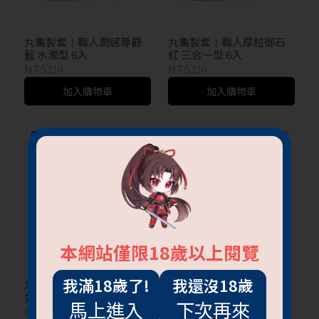
丸龜製套｜職人潤感尊爵
丸龜製套｜職人摩粒御石
藍 水潤型 6入
紅 三合一型 6入
NT$210
NT$210
加入購物車
加入購物車
本網站僅限18歲以上閱覽
我滿18歲了!
我還沒18歲
丸龜製套｜職人超薄武士
丸龜製套｜職人柔旋鎧甲
金 超薄型 6入
灰 環紋型 6入
馬上進入
下次再來
NT$210
NT$210