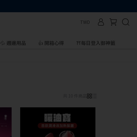
TWD
💦 週邊用品
👍 開箱心得
⛩️每日登入御神籤
共 10 件商品