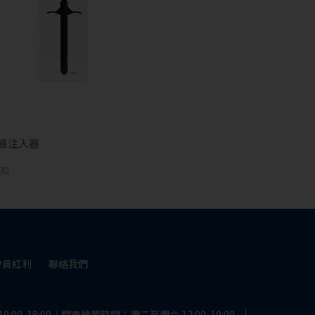
才能閱覽OGC網站
回上一頁
液注入器
90
會員紅利
聯絡我們
00-18:00｜門市營業時間：週二至週六 12:00-19:00