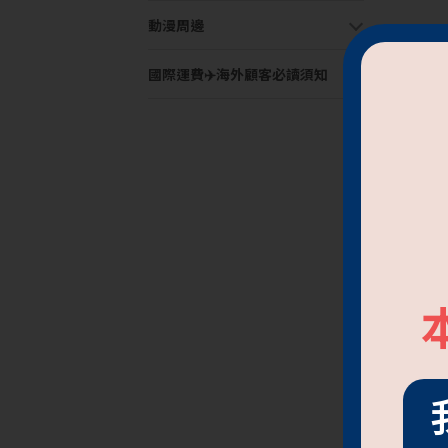
動漫周邊
國際運費✈️海外顧客必讀須知
CUP
NT$