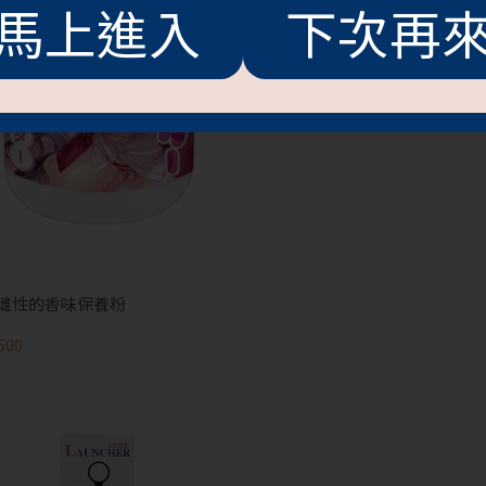
馬上進入
下次再
UV-C恆溫加熱消毒棒
NT$400
雌性的香味保養粉
500
抱歉!必須年滿18歲