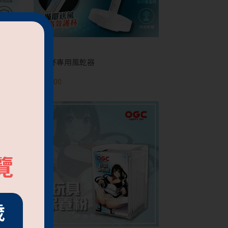
飛機杯專用風乾器
NT$600
覽
歲