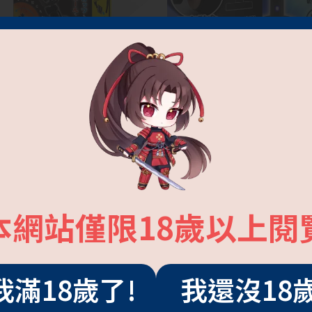
 PARTNER 自慰套固定器
智能加溫抑菌棒
600
NT$390
本網站僅限18歲以上閱
我滿18歲了!
我還沒18