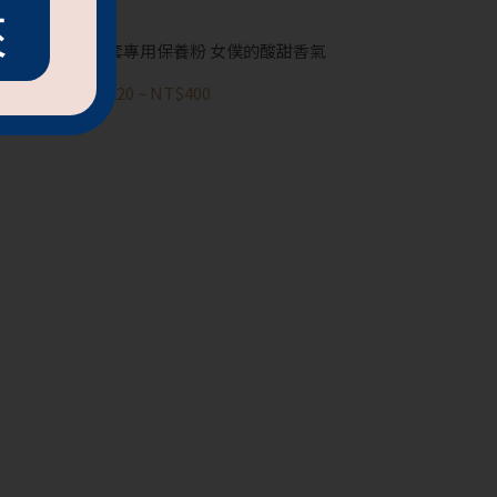
來
自慰套專用保養粉 女僕的酸甜香氣
NT$220
~
NT$400