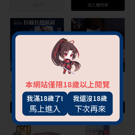
機蛋
已售完
加入購物車
本網站僅限18歲以上閱覽
炮王 PRO 伸縮活塞電動飛
S2 Pro-AI智能電動飛機杯
機杯
我滿18歲了!
我還沒18歲
NT$3,500
NT$1,290
~
NT$3,790
馬上進入
下次再來
加入購物車
加入購物車