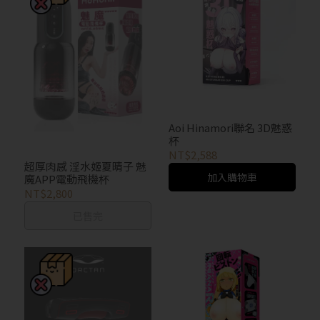
抱歉!必須年滿18歲
才能閱覽OGC網站
Aoi Hinamori聯名 3D魅惑
杯
回上一頁
NT$2,588
超厚肉感 淫水姬夏晴子 魅
加入購物車
魔APP電動飛機杯
NT$2,800
已售完