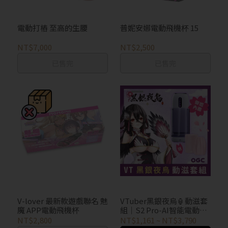
電動打樁 至高的生腰
普妮安娜電動飛機杯 15
NT$7,000
NT$2,500
已售完
已售完
V-lover 最新款遊戲聯名 魅
VTuber黑銀夜烏🏮動滋套
魔 APP電動飛機杯
組｜S2 Pro-AI智能電動飛
機杯 買就送 ak 櫻花系列飛
NT$2,800
NT$1,161
~
NT$3,790