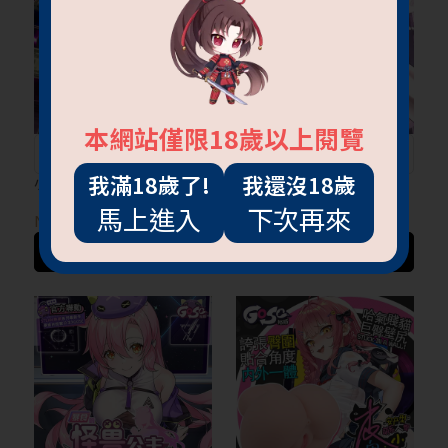
本網站僅限18歲以上閱覽
全台首賣🎉巨乳肥臀
特典即將完售
我滿18歲了!
我還沒18歲
小鬼魔皇 第2代
惡墮白崎 不潔之星赤篇
馬上進入
下次再來
NT$8,000
NT$200
~
NT$1,100
加入購物車
加入購物車
抱歉!必須年滿18歲