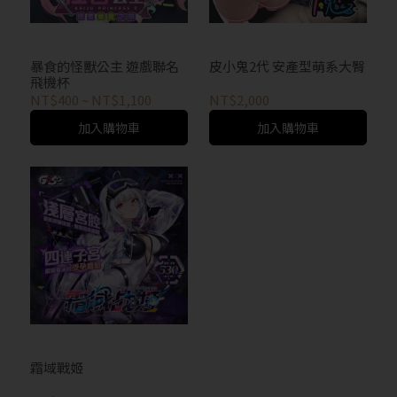
才能閱覽OGC網站
回上一頁
暴食的怪獸公主 遊戲聯名
皮小鬼2代 安產型萌系大臀
飛機杯
NT$400
~
NT$1,100
NT$2,000
加入購物車
加入購物車
霜域戰姬