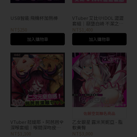
USB智能 飛機杯加熱棒
VTuber 艾比🩷IDOL 澀澀
套組｜惡墮白崎 不潔之星
赤篇 組合優惠
NT$250
NT$1,400
加入購物車
加入購物車
佐藤空氣聯名商品
VTuber 菈媞耶·阿芭芭🌹
乙女銀星 露米芙妮亞 - 脂
深喉套組｜喉間深吻皮小
軟美臀
鬼
NT$1,100
NT$3,000