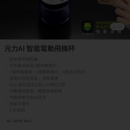
1
/
14
元力AI 智能電動飛機杯
• 超長真伸縮距離
• 可拆蓋或套蓋2種伸縮模式
• 7檔伸縮調速、5種震動模式、4種混合模式
• 環繞式智能加溫，溫暖潮湧
• App 遠程遙控互動 | AI親密互動
• 內膽構造豐富、觸感真實緊緻
• 內膽便捷拆裝好清洗
• 底座可瀝水
• 2 年保固
ak（after kiss）