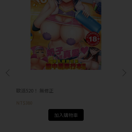
歐派520！ 無修正
在
NT$380
NT
加入購物車