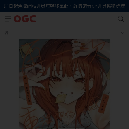
即日起舊版網站會員可轉移至此，詳情請看👉會員轉移步驟