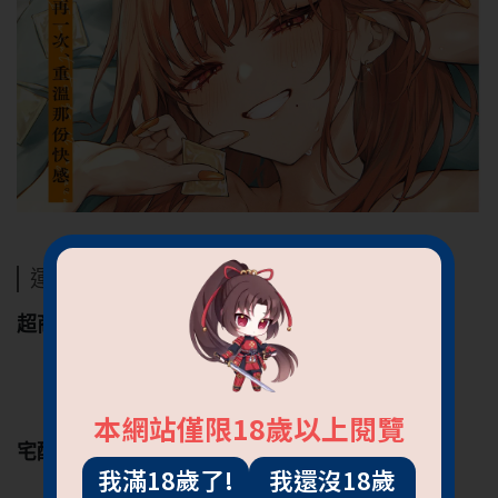
運送方式
超商
7-11
全家
萊爾富
本網站僅限18歲以上閱覽
宅配
我滿18歲了!
我還沒18歲
黑貓宅急便