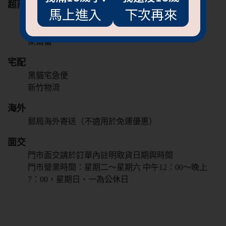
超商
馬上進入
下次再來
7-11
全家
萊爾富
宅配
黑貓宅急便
新竹物流
海外
郵局海外寄送（不適用於免運優惠）
抱歉!必須年滿18歲
才能閱覽OGC網站
面交
門市面交請於訂單內註明取貨日期與時間
回上一頁
門市營業時間：星期二～星期六 中午12：00～晚上
7：00，星期日、一為公休日