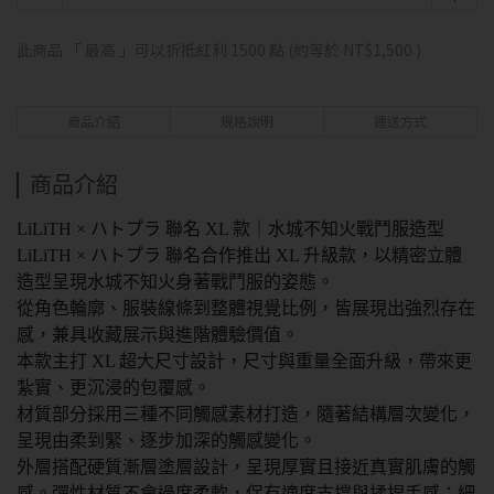
此商品 「 最高 」可以折抵紅利
1500
點 (約等於
NT$1,500
)
商品介紹
規格說明
運送方式
商品介紹
LiLiTH × ハトプラ 聯名 XL 款｜水城不知火戰鬥服造型
LiLiTH × ハトプラ 聯名合作推出 XL 升級款，以精密立體
造型呈現水城不知火身著戰鬥服的姿態。
從角色輪廓、服裝線條到整體視覺比例，皆展現出強烈存在
感，兼具收藏展示與進階體驗價值。
本款主打 XL 超大尺寸設計，尺寸與重量全面升級，帶來更
紮實、更沉浸的包覆感。
材質部分採用三種不同觸感素材打造，隨著結構層次變化，
呈現由柔到緊、逐步加深的觸感變化。
外層搭配硬質漸層塗層設計，呈現厚實且接近真實肌膚的觸
感。彈性材質不會過度柔軟，保有適度支撐與揉捏手感；細