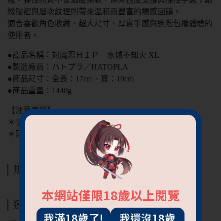
緻皺褶與層次紋理則帶來溫和而豐富的觸感回饋。
適合喜歡角色收藏、超大尺寸、厚實手感與進階包覆體驗的
使用者。
●商品名稱：対魔忍ＨＩＰ 水城不知火 XL
●製造廠商：ハトプラ／HATOPLA
●商品尺寸：全長：17cm、寬：10cm
●商品重量：1440g
【注意事項】
＊情趣用品屬個人衛生用品，拆封後，無法接受退貨＊
＊因解析度不同造成色差，皆以實品顏色為主！＊
規格說明
本網站僅限18歲以上閱覽
運送方式
我滿18歲了!
我還沒18歲