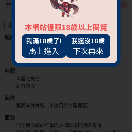
本網站僅限18歲以上閱覽
運送方式
超商
我滿18歲了!
我還沒18歲
7-11
馬上進入
下次再來
全家
萊爾富
宅配
黑貓宅急便
新竹物流
海外
郵局海外寄送（不適用於免運優惠）
抱歉!必須年滿18歲
面交
才能閱覽OGC網站
門市面交請於訂單內註明取貨日期與時間