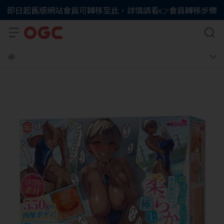
即日起舊版網站會員可轉移至此，詳情請看👉會員轉移步驟