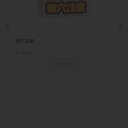
狹穴注意
NT$300
已售完
病
NT