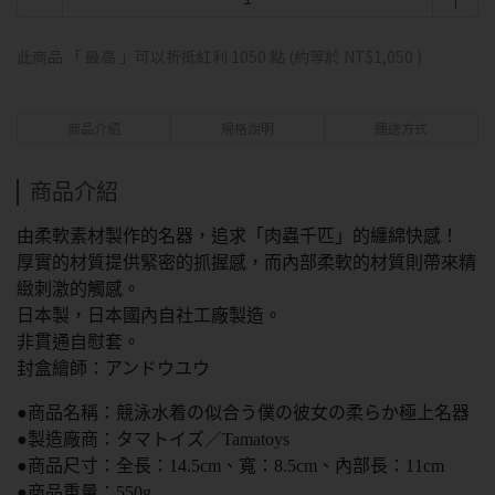
此商品 「 最高 」可以折抵紅利
1050
點 (約等於
NT$1,050
)
商品介紹
規格說明
運送方式
商品介紹
由柔軟素材製作的名器，追求「肉蟲千匹」的纏綿快感！
厚實的材質提供緊密的抓握感，而內部柔軟的材質則帶來精
緻刺激的觸感。
日本製，日本國內自社工廠製造。
非貫通自慰套。
封盒繪師：アンドウユウ
●商品名稱：競泳水着の似合う僕の彼女の柔らか極上名器
●製造廠商：タマトイズ／Tamatoys
●商品尺寸：全長：14.5cm、寬：8.5cm、內部長：11cm
●商品重量：550g