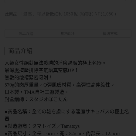
此商品 「 最高 」可以折抵紅利
1050
點 (約等於
NT$1,050
)
商品介紹
規格說明
運送方式
商品介紹
人類女性絕對無法戰勝的淫魔魅魔的極上名器。
最深處擠壓排除空氣讓真空感UP！
無數的皺褶緊密吸附！
570g的肉厚重量，Q彈肌膚材質，高彈性高伸縮性。
日本製，TMA自社工廠製造。
封盒繪師：スタジオぽこたん
●商品名稱：全ての雄を虜にする淫魔サキュバスの極上名
器
●製造廠商：タマトイズ／Tamatoys
●商品尺寸：全長：6cm、寬：8.5cm、內部長：12.5cm