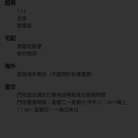
超商
抱歉!必須年滿18歲
7-11
才能閱覽OGC網站
全家
萊爾富
回上一頁
宅配
黑貓宅急便
新竹物流
海外
郵局海外寄送（不適用於免運優惠）
面交
門市面交請於訂單內註明取貨日期與時間
門市營業時間：星期二～星期六 中午12：00～晚上
7：00，星期日、一為公休日