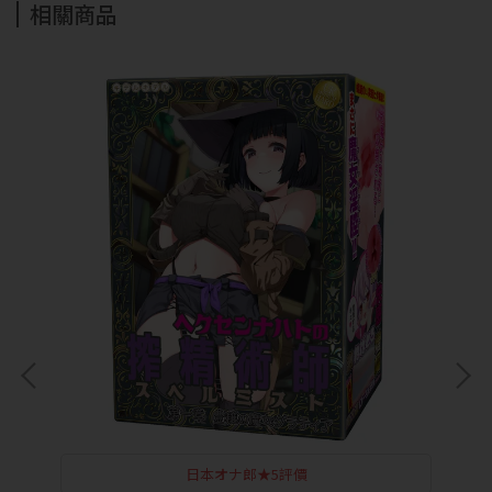
相關商品
日本オナ郎★5評價