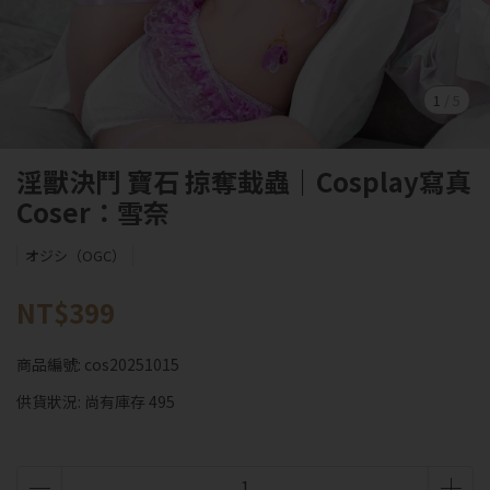
1
/
5
淫獸決鬥 寶石 掠奪蛓蟲｜Cosplay寫真
Coser：雪奈
オジシ（OGC）
NT$399
商品編號:
cos20251015
供貨狀況:
尚有庫存 495