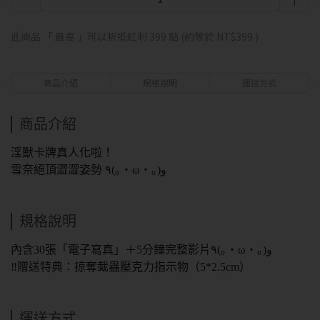
此商品 「 最高 」可以折抵紅利
399
點 (約等於
NT$399
)
商品介紹
規格說明
運送方式
商品介紹
淫獸卡牌真人化啦！
雪奈絕頂澀澀姿勢 ٩(｡・ω・｡)و
規格說明
內含30張「電子寫真」＋5分鐘完整影片٩(｡・ω・｡)و
‼️贈送特典：掠奪蛓蟲壓克力指示物（5*2.5cm）
運送方式