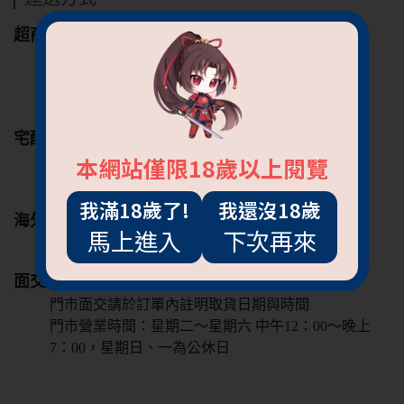
超商
7-11
全家
萊爾富
宅配
本網站僅限18歲以上閱覽
黑貓宅急便
新竹物流
我滿18歲了!
我還沒18歲
海外
馬上進入
下次再來
郵局海外寄送（不適用於免運優惠）
面交
門市面交請於訂單內註明取貨日期與時間
門市營業時間：星期二～星期六 中午12：00～晚上
7：00，星期日、一為公休日