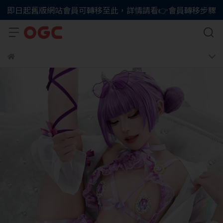
即日起舊版網站會員可轉移至此，詳情請看👉會員轉移步驟