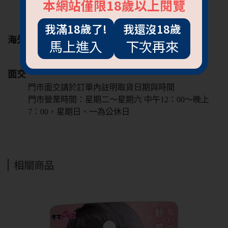
本網站僅限18歲以上閱覽
黑貓宅急便
新竹物流
我滿18歲了!
我還沒18歲
海外
馬上進入
下次再來
液體類商品無法海外寄送
面交
門市面交請於訂單內註明取貨日期與時間
門市營業時間：星期二～星期六 中午12：00～晚上
7：00，星期日、一為公休日
抱歉!必須年滿18歲
相關商品
才能閱覽OGC網站
回上一頁