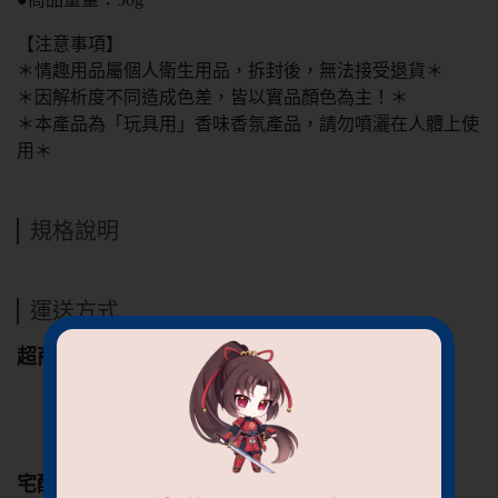
【注意事項】
＊情趣用品屬個人衛生用品，拆封後，無法接受退貨＊
＊因解析度不同造成色差，皆以實品顏色為主！＊
＊本產品為「玩具用」香味香氛產品，請勿噴灑在人體上使
用＊
規格說明
運送方式
超商
7-11
全家
萊爾富
宅配