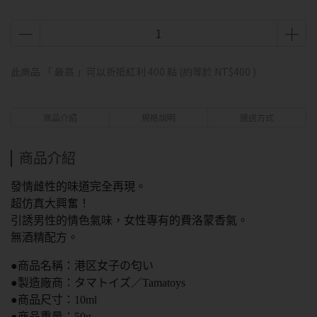
此商品 「 最高 」可以折抵紅利
400
點 (約等於
NT$400
)
商品介紹
規格說明
運送方式
商品介紹
發情雌性的味道完全再現。
超仿真大興奮！
引誘男性的情色氣味，女性專有的費洛蒙香氣。
無酒精配方。
●商品名稱：港区女子の匂い
●製造廠商：タマトイズ／Tamatoys
●商品尺寸：10ml
●商品重量：50g