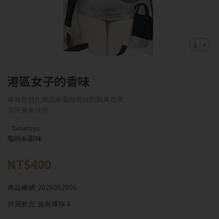
1
/
4
港區女子的香味
帶有些微化妝品跟脂粉氣味的甜美香氣
非汗臭系味道
Tamatoys
脂粉系甜味
NT$400
商品編號:
2026052806
供貨狀況:
尚有庫存 4