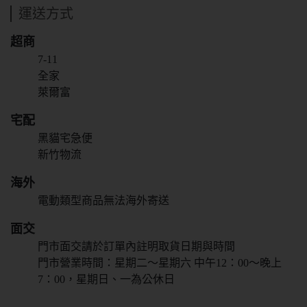
運送方式
抱歉!必須年滿18歲
超商
才能閱覽OGC網站
7-11
全家
回上一頁
萊爾富
宅配
黑貓宅急便
新竹物流
海外
電動類型商品無法海外寄送
面交
門市面交請於訂單內註明取貨日期與時間
門市營業時間：星期二～星期六 中午12：00～晚上
7：00，星期日、一為公休日