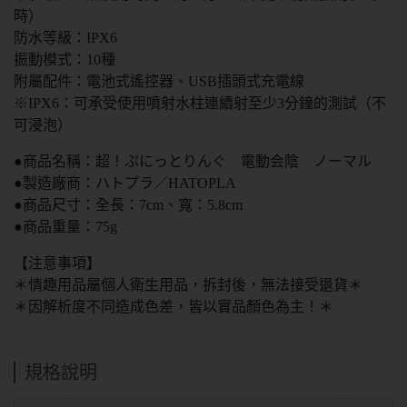
時）
防水等級：IPX6
振動模式：10種
附屬配件：電池式遙控器、USB插頭式充電線
※IPX6：可承受使用噴射水柱連續射至少3分鐘的測試（不
可浸泡）
●商品名稱：超！ぷにっとりんぐ 電動会陰 ノーマル
●製造廠商：ハトプラ／HATOPLA
●商品尺寸：全長：7cm、寬：5.8cm
●商品重量：75g
【注意事項】
＊情趣用品屬個人衛生用品，拆封後，無法接受退貨＊
＊因解析度不同造成色差，皆以實品顏色為主！＊
規格說明