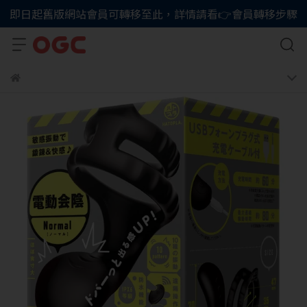
即日起舊版網站會員可轉移至此，詳情請看👉會員轉移步驟