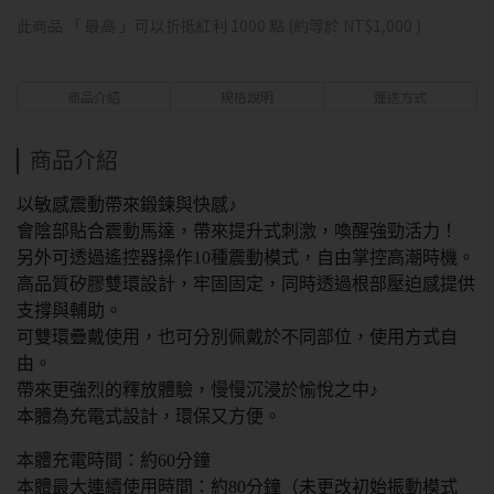
此商品 「 最高 」可以折抵紅利
1000
點 (約等於
NT$1,000
)
商品介紹
規格說明
運送方式
商品介紹
以敏感震動帶來鍛鍊與快感♪
會陰部貼合震動馬達，帶來提升式刺激，喚醒強勁活力！
另外可透過遙控器操作10種震動模式，自由掌控高潮時機。
高品質矽膠雙環設計，牢固固定，同時透過根部壓迫感提供
支撐與輔助。
可雙環疊戴使用，也可分別佩戴於不同部位，使用方式自
由。
帶來更強烈的釋放體驗，慢慢沉浸於愉悅之中♪
本體為充電式設計，環保又方便。
本體充電時間：約60分鐘
本體最大連續使用時間：約80分鐘（未更改初始振動模式