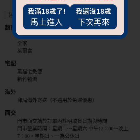
我滿18歲了!
我還沒18歲
運送方式
馬上進入
下次再來
超商
7-11
全家
萊爾富
宅配
黑貓宅急便
新竹物流
抱歉!必須年滿18歲
海外
才能閱覽OGC網站
郵局海外寄送（不適用於免運優惠）
面交
回上一頁
門市面交請於訂單內註明取貨日期與時間
門市營業時間：星期二～星期六 中午12：00～晚上
7：00，星期日、一為公休日