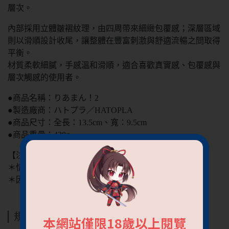
層次。
內部採用立體皺褶紋理，由四周帶來細緻包覆感；深層區域
則以滑順設計收尾，讓整體在豐富刺激與舒適流暢之間取得
平衡。
材質柔軟細膩，手感溫和滑順，適合喜歡真實感、包覆感與
層次觸感的使用者。
●商品名稱：りあまん！2
●製造廠商：ハトプラ／HATOPLA
●商品尺寸：全長：13.5cm、寬：9.5cm
●商品重量：420g
【注意事項】
＊情趣用品屬個人衛生用品，拆封後，無法接受退貨＊
＊因解析度不同造成色差，皆以實品顏色為主！＊
規格說明
本網站僅限18歲以上閱覽