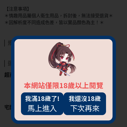
【注意事項】
＊情趣用品屬個人衛生用品，拆封後，無法接受退貨＊
＊因解析度不同造成色差，皆以實品顏色為主！＊
規格說明
運送方式
超商
7-11
本網站僅限18歲以上閱覽
全家
萊爾富
我滿18歲了!
我還沒18歲
馬上進入
下次再來
宅配
黑貓宅急便
新竹物流