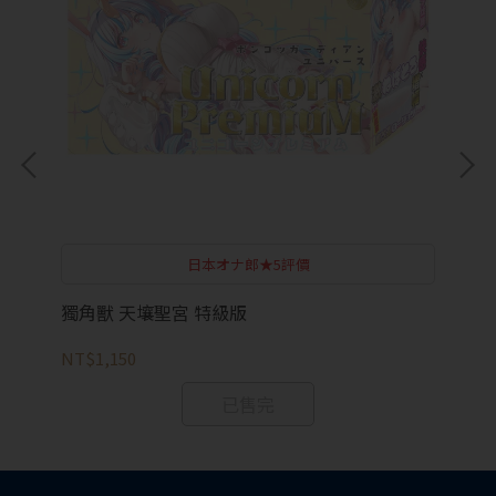
日本オナ郎★5評價
獨角獸 天壤聖宮 特級版
半
NT$1,150
NT
已售完