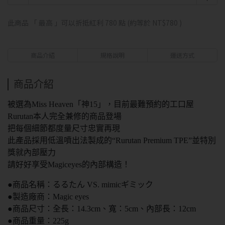
此商品 「 最高 」可以折抵紅利
780
點 (約等於
NT$780
)
商品介紹
規格說明
運送方式
商品介紹
被選為Miss Heaven「神15」，目前最難預約的工口屋
Rurutan本人完全兼修的商品登場
把每個細節都度量尺寸忠實再現
此產品採用低溫噴出法製成的“Rurutan Premium TPE”並特別
獎就內部壓力
請好好享受Magiceyes的內部構造！
●商品名稱：るるたん VS. mimicギミック
●製造廠商：Magic eyes
●商品尺寸：全長：14.3cm、寬：5cm、內部長：12cm
●商品重量：225g