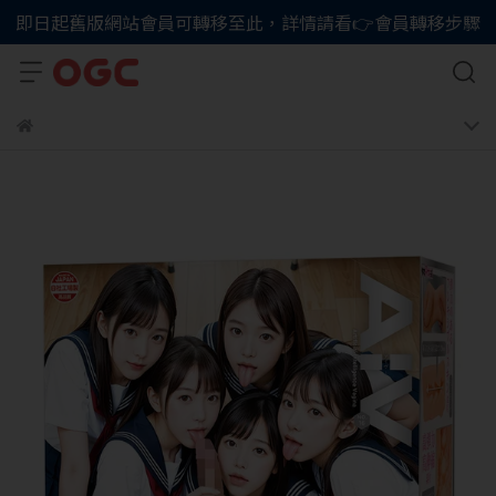
即日起舊版網站會員可轉移至此，詳情請看👉會員轉移步驟