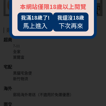
本網站僅限18歲以上閱覽
我滿18歲了!
我還沒18歲
馬上進入
下次再來
運送方式
超商
7-11
全家
萊爾富
宅配
黑貓宅急便
抱歉!必須年滿18歲
新竹物流
才能閱覽OGC網站
海外
郵局海外寄送（不適用於免運優惠）
回上一頁
面交