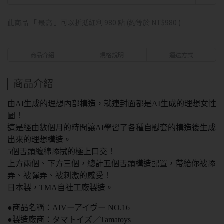
此商品 「 最高 」可以折抵紅利
980
點 (約等於
NT$980
)
商品介紹
規格說明
運送方式
商品介紹
由AI生成的理想內部構造，就連封面都是AI生成的理想女性
圖！
這是經由數個月的時間讓AI學習了各種自慰套的構造後生成
出來的理想構造。
5個舌頭纏綿舔拭的極上口交！
上方兩個、下方三個，總計五個舌頭構造配置，帶給你被舔
弄、被彈弄、被刺激的感受！
日本製，TMA自社工廠製造。
●商品名稱：AIVーアイヴー NO.16
●製造廠商：タマトイズ／Tamatoys