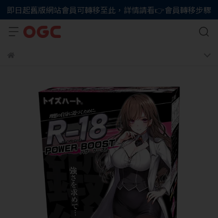
即日起舊版網站會員可轉移至此，詳情請看👉會員轉移步驟