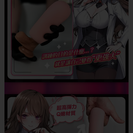
抱歉!必須年滿18歲
才能閱覽OGC網站
回上一頁