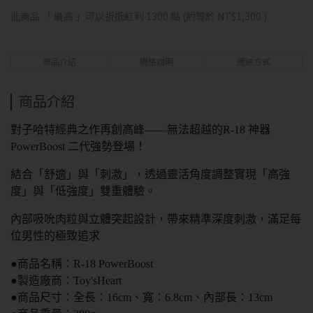
此商品 「 最高 」可以折抵紅利
1300
點 (約等於
NT$1,300
)
商品介紹
規格說明
運送方式
商品介紹
對子哈特經典之作再創高峰——無法超越的R-18 神器
PowerBoost 二代強勢登場！
結合「舒適」與「刺激」，透過靈活角度調整實現「高強
度」與「低強度」雙重體驗。
內部吸吮肉粒與立體突起設計，帶來精準深度刺激，滿足每
位男性的極致追求
●商品名稱：R-18 PowerBoost
●製造廠商：Toy'sHeart
●商品尺寸：全長：16cm、寬：6.8cm、內部長：13cm