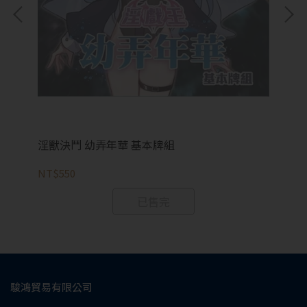
淫
NT
淫獸決鬥 幼弄年華 基本牌組
NT$550
已售完
駿鴻貿易有限公司