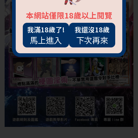
本網站僅限18歲以上閱覽
我滿18歲了!
我還沒18歲
馬上進入
下次再來
抱歉!必須年滿18歲
才能閱覽OGC網站
回上一頁