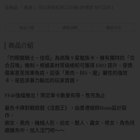
此商品 「 最高 」可以折抵紅利
220
點 (約等於
NT$220
)
商品介紹
規格說明
運送方式
商品介紹
「灼眼龍騎士・佳埡」為高階 9 星龍族卡，擁有獨特的「交
合召喚」機制。根據素材等級總和可獲得 ERO 提升、穿透
傷害甚至效果免疫。這張「黑肉、抖S、龍」屬性的強效
卡，是追求暴力輸出的玩家首選。
FF46強檔推出！限定單卡數量有限，售完為止
最色卡牌對戰遊戲《淫戲王》，由香港繪師Hosto設計製
作，
痴女、黑肉、機械人形、幼女、獸人、蟲女、修女，角色持
續擴充中，加入淫鬥吧～～