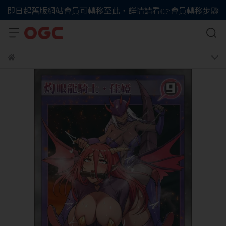
即日起舊版網站會員可轉移至此，詳情請看👉會員轉移步驟