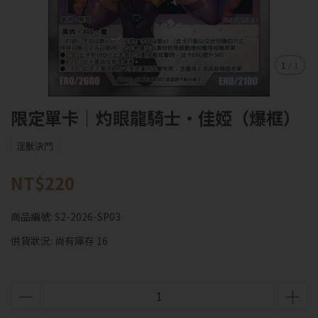
1
/
1
限定單卡｜灼眼龍騎士·佳婭（爆框）
淫獸決鬥
NT$220
商品編號:
S2-2026-SP03
供貨狀況:
尚有庫存 16