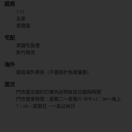
超商
抱歉!必須年滿18歲
7-11
才能閱覽OGC網站
全家
萊爾富
回上一頁
宅配
黑貓宅急便
新竹物流
海外
郵局海外寄送（不適用於免運優惠）
面交
門市面交請於訂單內註明取貨日期與時間
門市營業時間：星期二～星期六 中午12：00～晚上
7：00，星期日、一為公休日