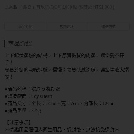
此商品 「 最高 」可以折抵紅利
1000
點 (約等於
NT$1,000
)
商品介紹
規格說明
運送方式
商品介紹
上下起伏褶皺的結構，上下厚實黏膩的肉褶，讓您愛不釋
手！
專屬於您的吸吮快感，慢慢引領您快感深處，讓您精液大爆
發！
●商品名稱：濃厚うねひだ
●製造廠商：Toy'sHeart
●商品尺寸：全長：14cm、寬：7cm、內部長：12cm
●商品重量：375g
【注意事項】
＊情趣用品屬個人衛生用品，拆封後，無法接受退貨＊